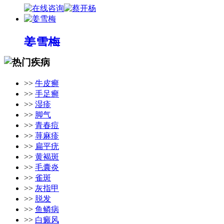
姜雪梅
姜雪梅，副主任医师，从...
[详细]
>>
牛皮癣
>>
手足癣
>>
湿疹
>>
脚气
>>
青春痘
>>
荨麻疹
>>
扁平疣
>>
黄褐斑
>>
毛囊炎
>>
雀斑
>>
灰指甲
>>
脱发
>>
鱼鳞病
>>
白癜风