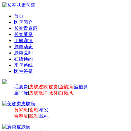
首页
医院简介
长春青春痘
长春腋臭
了解详情
肤康动态
肤康医师
在线预约
来院路线
医生答疑
毛囊炎
|
皮肤过敏
|
皮炎
|
鱼鳞病
|
酒糟鼻
扁平疣
|
皮肤瘙痒
|
腋臭
|
白癜风
|
黄褐斑
|
雀斑
|
植发
青春痘
|
脱发
|
脱毛