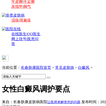
牛皮癣
|
手足癣
灰指甲
|
脚气
湿疹
|
荨麻疹
在线医生
|
QQ医生
网上挂号
|
医患问
答
当前位置：
长春肤康医院首页
>
常见皮肤病
>
白癜风
>
女性白癜风调护要点
来自：长春肤康皮肤病医院
发布时间：2020-
让医师来解答您的问题