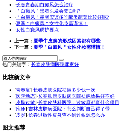
·
长春青春期白癜风怎么治疗
·
＂白癜风＂患者头发会变白吗?
·
＂白癜风＂患者应该多吃哪类蔬菜比较好呢?
·
夏季＂白癜风＂女性化妆需谨慎！
·
女性白癜风调护要点
上一篇：
夏季牛皮癣的形成因素都有哪些
下一篇：
夏季＂白癜风＂女性化妆需谨慎！
热门关键字：
长春皮肤病医院哪家好
比较新文章
[
青春痘
]·
长春皮肤医院祛痘多少钱一次
[
医院动态
]·
长春肤康皮肤病医院祛疤效果好不好
[
皮肤过敏
]·
长春皮肤科医院：过敏原都查什么项目
[
疱疹
]·
吉林皮肤病医院：怎么判断自己得了带
[
皮炎
]·
长春过敏性皮炎查不到过敏源怎么办
图文推荐