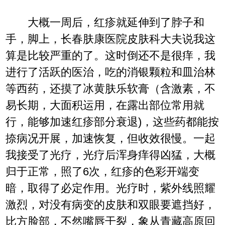
大概一周后，红疹就延伸到了脖子和
手，脚上，长春肤康医院皮肤科大夫说我这
算是比较严重的了。这时倒还不是很痒，我
进行了活跃的医治，吃的消银颗粒和皿治林
等西药，还摸了冰黄肤乐软膏（含激素，不
易长期，大面积运用，在露出部位常用就
行，能够加速红疹部分衰退)，这些药都能按
捺病况开展，加速恢复，但收效很慢。一起
我接受了光疗，光疗后浑身痒得凶猛，大概
归于正常，照了6次，红疹的色彩开端变
暗，取得了必定作用。光疗时，紫外线照耀
激烈，对没有病变的皮肤和双眼要遮挡好，
比方脸部，不然嘴唇干裂，象从青藏高原回