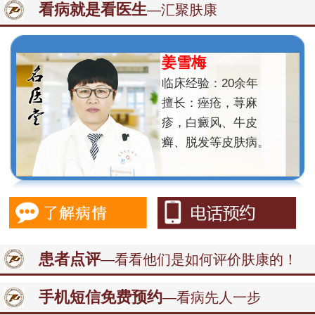
看病就是看医生
—汇聚肤康
姜雪梅
临床经验：20余年
擅长：痤疮，荨麻
疹，白癜风、牛皮
癣、脱发等皮肤病。
患者点评
—看看他们是如何评价肤康的！
手机短信免费预约
—看病先人一步