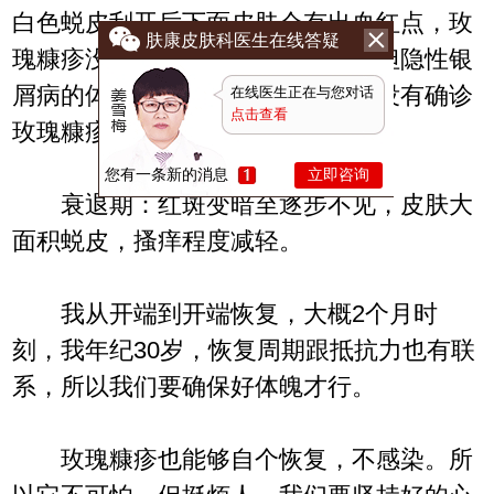
白色蜕皮刮开后下面皮肤会有出血红点，玫
肤康皮肤科医生在线答疑
瑰糠疹没有，所以我们不要惊惧。但隐性银
屑病的体现有时也很象玫瑰糠疹，没有确诊
在线医生正在与您对话
点击查看
玫瑰糠疹的兄弟要再去医院查看。
您有一条新的消息
立即咨询
衰退期：红斑变暗至逐步不见，皮肤大
面积蜕皮，搔痒程度减轻。
我从开端到开端恢复，大概2个月时
刻，我年纪30岁，恢复周期跟抵抗力也有联
系，所以我们要确保好体魄才行。
玫瑰糠疹也能够自个恢复，不感染。所