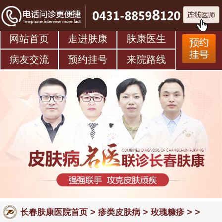
网站首页
走进肤康
肤康医生
病友交流
预约挂号
来院路线
>
>
> >
长春肤康医院首页
疹类皮肤病
玫瑰糠疹