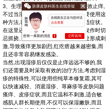
3、生理盐水涂抹湿疹患处,也可以有效止痒,
肤康皮肤科医生在线答疑
不过当湿疹有溃破、渗出症状时,不要使用这
在线医生正在与您对话
种方法,容易导致继发感染、引发不适症状。
点击查看
在这里还要着重和大家说一下,湿疹发作时切
您有一条新的消息
立即咨询
忌抓挠、磨蹭患处,否则会对湿疹患处形成刺
激,导致瘙痒更加剧烈,红疙瘩越来越密集,而
且还非常容易继发感染。
当然,出现湿疹后仅仅是止痒远远不够的,我
们还需要及时采取有效的治疗方法,考虑到湿
疹的特殊性,可以使用些纯草本修复霜,其可
以快速减轻、消退湿疹、荨麻疹等皮肤问题
瘙痒、皮疹症状,而且它温和不刺激,适合敏
感肌人群长期使用,不仅可以保湿嫩肤,而且