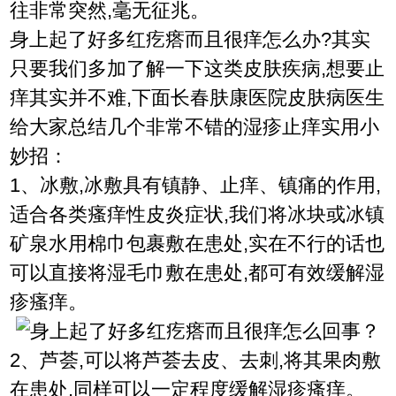
往非常突然,毫无征兆。
身上起了好多红疙瘩而且很痒怎么办?其实
只要我们多加了解一下这类皮肤疾病,想要止
痒其实并不难,下面长春肤康医院皮肤病医生
给大家总结几个非常不错的湿疹止痒实用小
妙招：
1、冰敷,冰敷具有镇静、止痒、镇痛的作用,
适合各类瘙痒性皮炎症状,我们将冰块或冰镇
矿泉水用棉巾包裹敷在患处,实在不行的话也
可以直接将湿毛巾敷在患处,都可有效缓解湿
疹瘙痒。
2、芦荟,可以将芦荟去皮、去刺,将其果肉敷
在患处,同样可以一定程度缓解湿疹瘙痒。