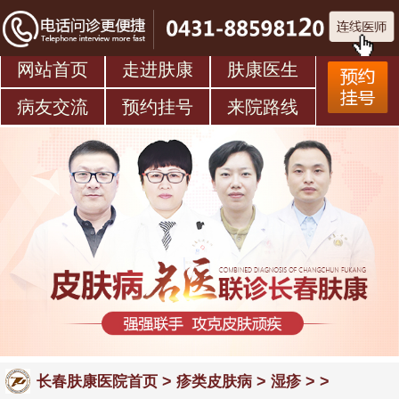
网站首页
走进肤康
肤康医生
病友交流
预约挂号
来院路线
>
>
> >
长春肤康医院首页
疹类皮肤病
湿疹