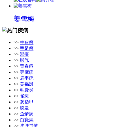
姜雪梅
姜雪梅，副主任医师，从...
[详细]
>>
牛皮癣
>>
手足癣
>>
湿疹
>>
脚气
>>
青春痘
>>
荨麻疹
>>
扁平疣
>>
黄褐斑
>>
毛囊炎
>>
雀斑
>>
灰指甲
>>
脱发
>>
鱼鳞病
>>
白癜风
>>
皮肤过敏