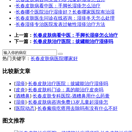
·
长春皮肤病看中医：手脚长湿疹怎么治疗
·
长春哪个医院治疗湿疹好？长春哪家医院有治湿
·
长春皮肤医生问诊在线咨询：湿疹冬天怎么处理
·
长春湿疹专治医院发表过敏性湿疹治疗方法
上一篇：
长春皮肤病看中医：手脚长湿疹怎么治疗
下一篇：
长春皮肤治疗医院：拔罐能治疗湿疹吗
热门关键字：
长春皮肤病医院哪家好
比较新文章
[
湿疹
]·
长春皮肤治疗医院：拔罐能治疗湿疹吗
[
皮炎
]·
长春皮肤科门诊：真的能治疗皮炎吗
[
酒糟鼻
]·
长春皮肤专科医院-酒糟鼻用什么药膏
[
湿疹
]·
长春皮肤病咨询免费13岁儿童起湿疹怎
[
医院动态
]·
长春瘢痕疙瘩用去除吗有没有什么不好
图文推荐