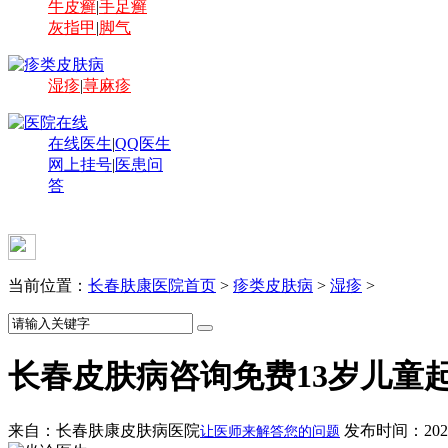
牛皮癣
|
手足癣
灰指甲
|
脚气
湿疹
|
荨麻疹
在线医生
|
QQ医生
网上挂号
|
医患问
答
当前位置：
长春肤康医院首页
>
疹类皮肤病
>
湿疹
>
长春皮肤病咨询免费13岁儿童
来自：长春肤康皮肤病医院
发布时间：2024-
让医师来解答您的问题