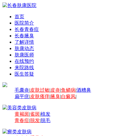
首页
医院简介
长春青春痘
长春腋臭
了解详情
肤康动态
肤康医师
在线预约
来院路线
医生答疑
毛囊炎
|
皮肤过敏
|
皮炎
|
鱼鳞病
|
酒糟鼻
扁平疣
|
皮肤瘙痒
|
腋臭
|
白癜风
|
黄褐斑
|
雀斑
|
植发
青春痘
|
脱发
|
脱毛