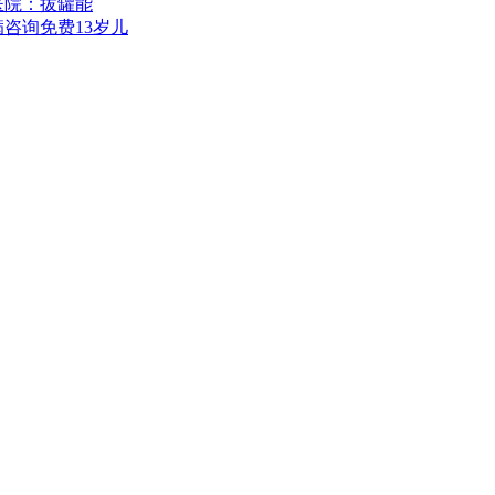
医院：拔罐能
咨询免费13岁儿