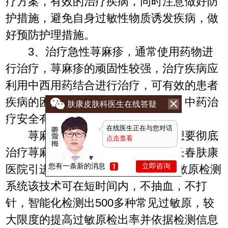
疗方案，有效的治疗疾病，同时注意做好防
护措施，避免自身过敏性物质诱发疾病，做
好预防护理措施。
3、治疗急性荨麻疹，通常使用药物进
行治疗，荨麻疹的顽固性较强，治疗疾病应
利用中西用药结合进行治疗，可有效的患者
疾病的困扰，积极有效的治疗疾病，中药治
肤康皮肤科医生在线答疑
疗安全有效，是治疗疾病关键。
在线医生正在与您对话
荨麻疹属于过敏性皮肤疾病，想要彻底
点击查看
治疗荨麻疹必须明确查明过敏原，长春肤康
您有一条新的消息
立即咨询
医院引进的德国BICOM生物共振过敏原检测
系统该技术可在短时间内，不抽血，不打
针，智能化检测出500多种常见过敏原，较
大限度的提高过敏原检出率并依据检测信息