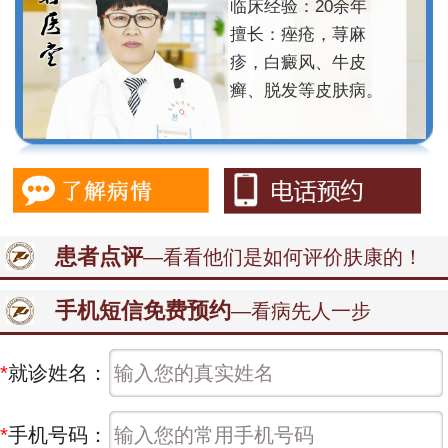
临床经验：20余年
擅长：痤疮，荨麻
疹，白癜风、牛皮
癣、脱发等皮肤病。
患者点评
—看看他们是如何评价肤康的！
手机短信免费预约
—看病先人一步
*
就诊姓名：
*
手机号码：