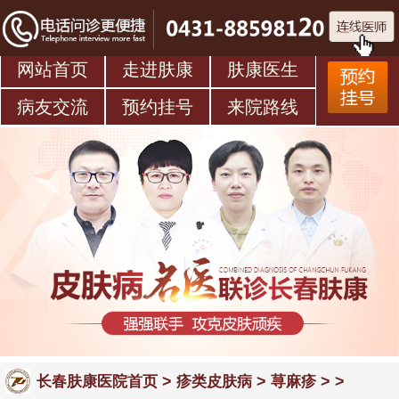
网站首页
走进肤康
肤康医生
病友交流
预约挂号
来院路线
>
>
> >
长春肤康医院首页
疹类皮肤病
荨麻疹