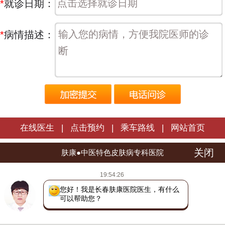
*
就诊日期：
*
病情描述：
在线医生
|
点击预约
|
乘车路线
|
网站首页
关闭
长春肤康皮肤病医院 | 版权所有
肤康●中医特色皮肤病专科医院
医院地址：长春市朝阳区西安大路1566号
19:54:26
热线电话：
0431-88598120
您好！我是长春肤康医院医生，有什么
吉ICP备16002784号
吉公网安备 22010402000772号
可以帮助您？