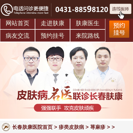
网站首页
走进肤康
肤康医生
病友交流
预约挂号
来院路线
>
>
> >
长春肤康医院首页
疹类皮肤病
荨麻疹