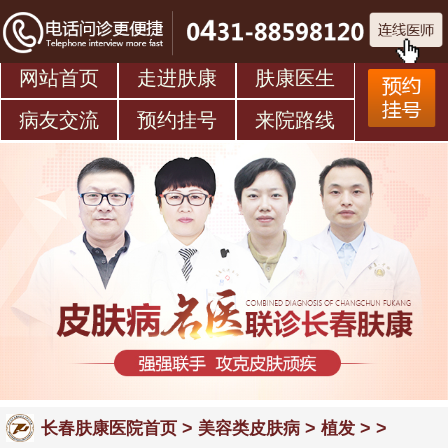
网站首页
走进肤康
肤康医生
病友交流
预约挂号
来院路线
>
>
> >
长春肤康医院首页
美容类皮肤病
植发