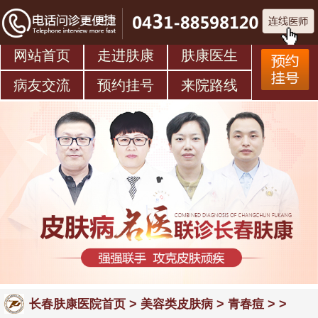
网站首页
走进肤康
肤康医生
病友交流
预约挂号
来院路线
>
>
> >
长春肤康医院首页
美容类皮肤病
青春痘