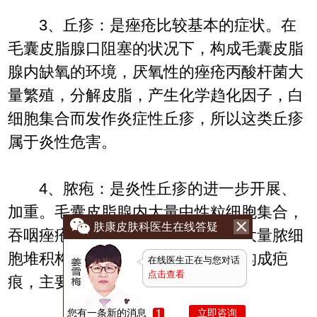
3、丘疹：是痤疮比较基本的症状。在
毛囊皮脂腺口阻塞的状况下，构成毛囊皮脂
腺内缺氧的环境，厌氧性的痤疮丙酸杆菌大
量繁殖，分解皮脂，产生化学趋化因子，白
细胞集合而发作炎症性丘疹，所以这类丘疹
属于炎性危害。
4、脓疱：是炎性丘疹的进一步开展、
加重。毛囊皮脂腺内大量中性粒细胞集合，
肤康皮肤科医生在线答疑
吞咽痤疮丙酸杆菌发作炎症反响，大量脓细
胞堆积构成脓疱。这种状况愈后易构成疤
在线医生正在与您对话
点击查看
痕，主要为洼陷性疤痕。
您有一条新的消息
立即咨询